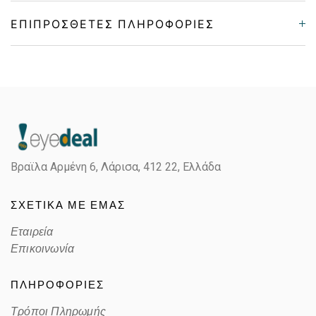
ΕΠΙΠΡΌΣΘΕΤΕΣ ΠΛΗΡΟΦΟΡΊΕΣ
Gender
Παιδικά
Material
Κοκκάλινο
Color
MATTE BLUE, VIOLET
Βραϊλα Αρμένη 6, Λάρισα,
412 22, Ελλάδα
Lens Color
POLARIZED GRAY
ΣΧΕΤΙΚΑ ΜΕ ΕΜΑΣ
Color code
BR0M9
Εταιρεία
Επικοινωνία
ΠΛΗΡΟΦΟΡΙΕΣ
Τρόποι Πληρωμής