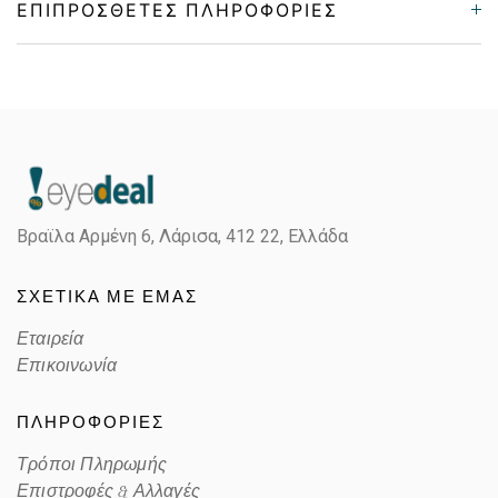
ΕΠΙΠΡΌΣΘΕΤΕΣ ΠΛΗΡΟΦΟΡΊΕΣ
Gender
Unisex
Material
Κοκκάλινο
Color
FUCHSIA
Βραϊλα Αρμένη 6, Λάρισα,
412 22, Ελλάδα
Lens Color
POLARIZED GRAY
ΣΧΕΤΙΚΑ ΜΕ ΕΜΑΣ
Color code
MU1M9
Εταιρεία
Επικοινωνία
ΠΛΗΡΟΦΟΡΙΕΣ
Τρόποι Πληρωμής
Επιστροφές & Αλλαγές