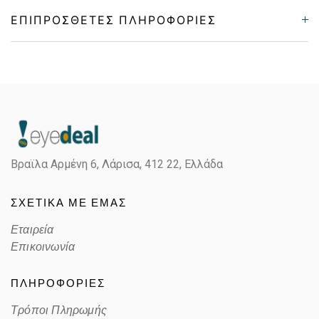
ΕΠΙΠΡΌΣΘΕΤΕΣ ΠΛΗΡΟΦΟΡΊΕΣ
Gender
Unisex
Material
Κοκκάλινο
Color
RED
Βραϊλα Αρμένη 6, Λάρισα,
412 22, Ελλάδα
Lens Color
POLARIZED GRAY
ΣΧΕΤΙΚΑ ΜΕ ΕΜΑΣ
Color code
C9AM9
Εταιρεία
Επικοινωνία
ΠΛΗΡΟΦΟΡΙΕΣ
Τρόποι Πληρωμής