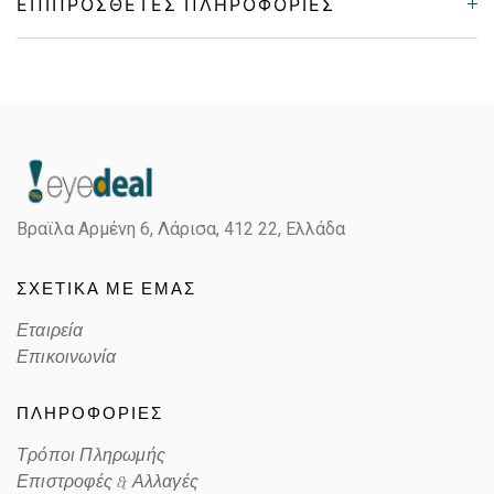
ΕΠΙΠΡΌΣΘΕΤΕΣ ΠΛΗΡΟΦΟΡΊΕΣ
Gender
Unisex
Material
Κοκκάλινο
Color
HAVANA BROWN
Βραϊλα Αρμένη 6, Λάρισα,
412 22, Ελλάδα
Lens Color
POLARIZED GREEN
ΣΧΕΤΙΚΑ ΜΕ ΕΜΑΣ
Color code
086UC
Εταιρεία
Επικοινωνία
ΠΛΗΡΟΦΟΡΙΕΣ
Τρόποι Πληρωμής
Επιστροφές & Αλλαγές