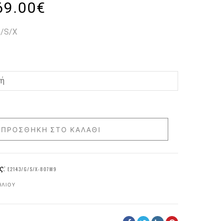
69.00
€
/S/X
ΠΡΟΣΘΉΚΗ ΣΤΟ ΚΑΛΆΘΙ
ς:
E2143/G/S/X-807M9
ΗΛΊΟΥ