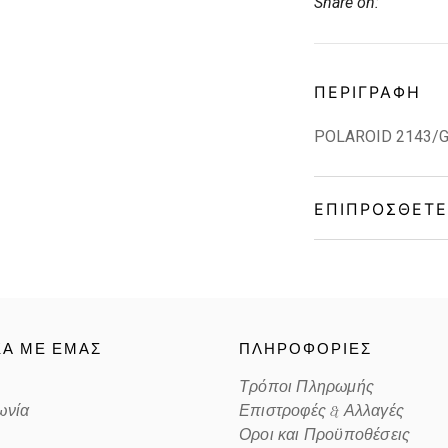
Share on:
ΠΕΡΙΓΡΑΦΉ
POLAROID 2143/G
ΕΠΙΠΡΌΣΘΕΤΕ
Gender
Material
ΚΑ ΜΕ ΕΜΑΣ
ΠΛΗΡΟΦΟΡΙΕΣ
Color
Τρόποι Πληρωμής
ωνία
Επιστροφές & Αλλαγές
Lens Color
Οροι και Προϋποθέσεις