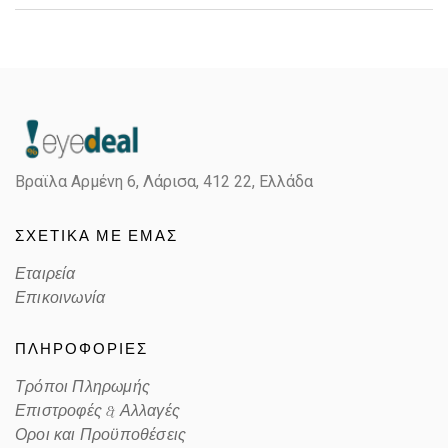
Gender
Unisex
Material
Κόκκαλο/Μέταλο
Color
HAVANA BROWN, GUN METAL
Βραϊλα Αρμένη 6, Λάρισα,
412 22, Ελλάδα
Lens Color
BROWN
ΣΧΕΤΙΚΑ ΜΕ ΕΜΑΣ
Color code
24/33
Εταιρεία
Επικοινωνία
ΠΛΗΡΟΦΟΡΙΕΣ
Τρόποι Πληρωμής
Επιστροφές & Αλλαγές
Οροι και Προϋποθέσεις