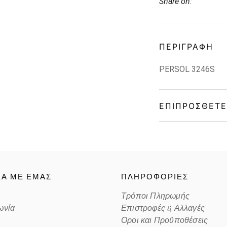
Share on:
ΠΕΡΙΓΡΑΦΉ
PERSOL 3246S
ΕΠΙΠΡΌΣΘΕΤΕ
Gender
Material
ΚΑ ΜΕ ΕΜΑΣ
ΠΛΗΡΟΦΟΡΙΕΣ
Color
Τρόποι Πληρωμής
ωνία
Επιστροφές & Αλλαγές
Lens Color
Οροι και Προϋποθέσεις