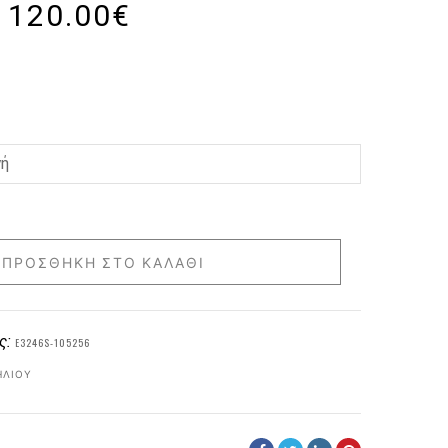
120.00
€
ΠΡΟΣΘΉΚΗ ΣΤΟ ΚΑΛΆΘΙ
ς:
E3246S-105256
ΗΛΊΟΥ