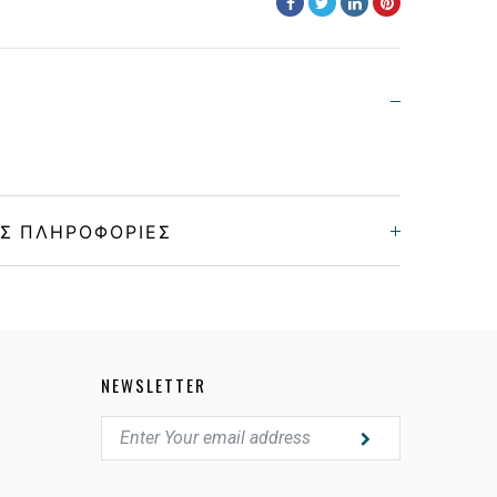
Σ ΠΛΗΡΟΦΟΡΊΕΣ
Unisex
Κόκκαλο/Μέταλο
NEWSLETTER
HAVANA BROWN, YELLOW
LIGHT BLUE