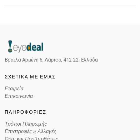
Gender
Unisex
Material
Κοκκάλινο
Color
HAVANA BROWN
Βραϊλα Αρμένη 6, Λάρισα,
412 22, Ελλάδα
Lens Color
GRAY
ΣΧΕΤΙΚΑ ΜΕ ΕΜΑΣ
Color code
1134B1
Εταιρεία
Επικοινωνία
ΠΛΗΡΟΦΟΡΙΕΣ
Τρόποι Πληρωμής
Επιστροφές & Αλλαγές
Οροι και Προϋποθέσεις