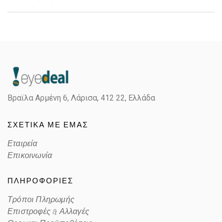
Gender
Unisex
Material
Κοκκάλινο
Color
MATTE TRANSPARENT GRAY
Βραϊλα Αρμένη 6, Λάρισα,
412 22, Ελλάδα
POLARIZED PRIZM MIRROR
Lens Color
RUBY
ΣΧΕΤΙΚΑ ΜΕ ΕΜΑΣ
Color code
948204
Εταιρεία
Επικοινωνία
ΠΛΗΡΟΦΟΡΙΕΣ
Τρόποι Πληρωμής
Επιστροφές & Αλλαγές