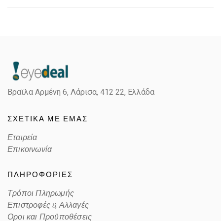
Gender
Unisex
Material
Κοκκάλινο
Color
MATTE OLIVE
Βραϊλα Αρμένη 6, Λάρισα,
412 22, Ελλάδα
Lens Color
POLARIZED PRIZM TUNGSTEN
ΣΧΕΤΙΚΑ ΜΕ ΕΜΑΣ
Color code
947910
Εταιρεία
Επικοινωνία
ΠΛΗΡΟΦΟΡΙΕΣ
Τρόποι Πληρωμής
Επιστροφές & Αλλαγές
Οροι και Προϋποθέσεις