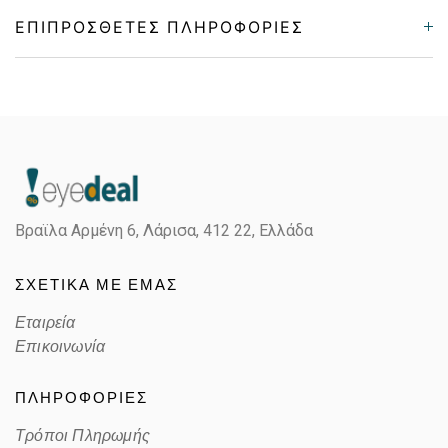
ΕΠΙΠΡΌΣΘΕΤΕΣ ΠΛΗΡΟΦΟΡΊΕΣ
Gender
Unisex
Material
Κοκκάλινο
Color
MATTE TRANSPARENT GRAY
Βραϊλα Αρμένη 6, Λάρισα,
412 22, Ελλάδα
Lens Color
MIRROR PRIZM ROAD
ΣΧΕΤΙΚΑ ΜΕ ΕΜΑΣ
Color code
946368
Εταιρεία
Επικοινωνία
ΠΛΗΡΟΦΟΡΙΕΣ
Τρόποι Πληρωμής