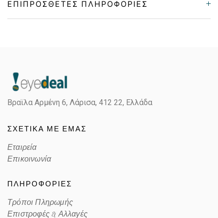
ΕΠΙΠΡΌΣΘΕΤΕΣ ΠΛΗΡΟΦΟΡΊΕΣ
Gender
Unisex
Material
Κοκκάλινο
Color
MATTE BLACK
Βραϊλα Αρμένη 6, Λάρισα,
412 22, Ελλάδα
Lens Color
PHOTOCHROMIC GRAY
ΣΧΕΤΙΚΑ ΜΕ ΕΜΑΣ
Color code
945409
Εταιρεία
Επικοινωνία
ΠΛΗΡΟΦΟΡΙΕΣ
Τρόποι Πληρωμής
Επιστροφές & Αλλαγές