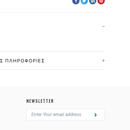
Σ ΠΛΗΡΟΦΟΡΊΕΣ
Unisex
Κοκκάλινο
NEWSLETTER
MATTE OLIVE
POLARIZED PRIZM 24K