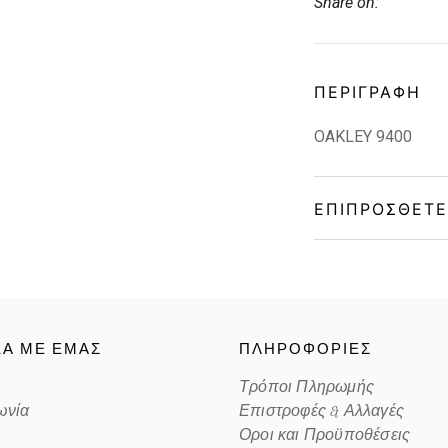
Share on:
ΠΕΡΙΓΡΑΦΉ
OAKLEY 9400
ΕΠΙΠΡΌΣΘΕΤΕ
Gender
Material
ΚΑ ΜΕ ΕΜΑΣ
ΠΛΗΡΟΦΟΡΙΕΣ
Color
Τρόποι Πληρωμής
ωνία
Επιστροφές & Αλλαγές
Lens Color
Οροι και Προϋποθέσεις