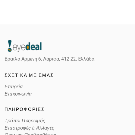
Gender
Unisex
Material
Κοκκάλινο
Color
TRANSPARENT ICE
Βραϊλα Αρμένη 6, Λάρισα,
412 22, Ελλάδα
Lens Color
MIRROR PRIZM SAPPHIRE
ΣΧΕΤΙΚΑ ΜΕ ΕΜΑΣ
Color code
930729
Εταιρεία
Επικοινωνία
ΠΛΗΡΟΦΟΡΙΕΣ
Τρόποι Πληρωμής
Επιστροφές & Αλλαγές