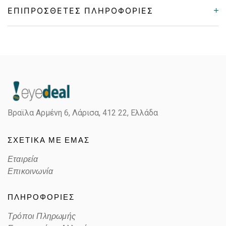
ΕΠΙΠΡΌΣΘΕΤΕΣ ΠΛΗΡΟΦΟΡΊΕΣ
Gender
Unisex
Material
Κοκκάλινο
Color
TRANSPARENT GRAY
Βραϊλα Αρμένη 6, Λάρισα,
412 22, Ελλάδα
Lens Color
GRADIENT GRAY
ΣΧΕΤΙΚΑ ΜΕ ΕΜΑΣ
Color code
929046
Εταιρεία
Επικοινωνία
ΠΛΗΡΟΦΟΡΙΕΣ
Τρόποι Πληρωμής