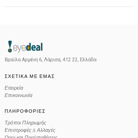
Gender
Unisex
Material
Κοκκάλινο
Color
MATTE BEIGE
Βραϊλα Αρμένη 6, Λάρισα,
412 22, Ελλάδα
Lens Color
POLARIZED PRIZM GRAY
ΣΧΕΤΙΚΑ ΜΕ ΕΜΑΣ
Color code
923117
Εταιρεία
Επικοινωνία
ΠΛΗΡΟΦΟΡΙΕΣ
Τρόποι Πληρωμής
Επιστροφές & Αλλαγές
Οροι και Προϋποθέσεις