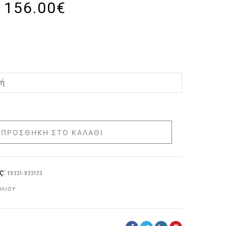
156.00
€
ΠΡΟΣΘΉΚΗ ΣΤΟ ΚΑΛΆΘΙ
ς:
E9231-923123
ΗΛΊΟΥ