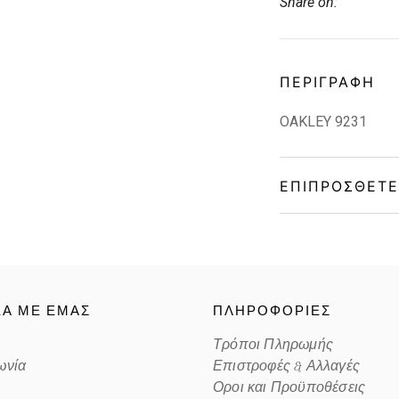
Share on:
ΠΕΡΙΓΡΑΦΉ
OAKLEY 9231
ΕΠΙΠΡΌΣΘΕΤΕ
Gender
Material
ΚΑ ΜΕ ΕΜΑΣ
ΠΛΗΡΟΦΟΡΙΕΣ
Color
Τρόποι Πληρωμής
ωνία
Επιστροφές & Αλλαγές
Lens Color
Οροι και Προϋποθέσεις