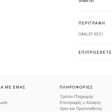
Share on:
ΠΕΡΙΓΡΑΦΉ
OAKLEY 9231
ΕΠΙΠΡΌΣΘΕΤΕ
Gender
Material
ΚΑ ΜΕ ΕΜΑΣ
ΠΛΗΡΟΦΟΡΙΕΣ
Color
Τρόποι Πληρωμής
ωνία
Επιστροφές & Αλλαγές
Lens Color
Οροι και Προϋποθέσεις