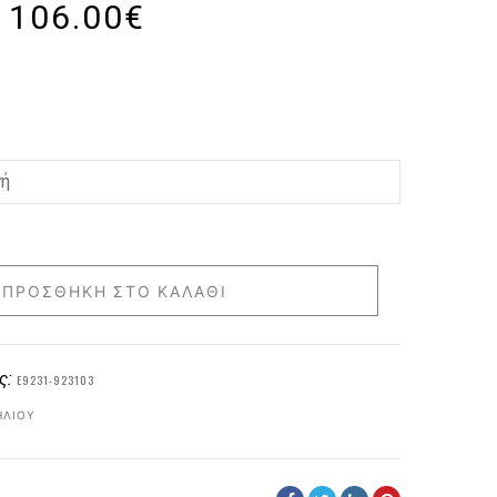
106.00
€
ΠΡΟΣΘΉΚΗ ΣΤΟ ΚΑΛΆΘΙ
ς:
E9231-923103
ΗΛΊΟΥ