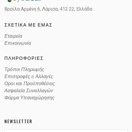
Βραϊλα Αρμένη 6, Λάρισα,
412 22, Ελλάδα
Lens Color
MIRROR PRIZM GOLD PINK
ΣΧΕΤΙΚΑ ΜΕ ΕΜΑΣ
Color code
9208C7
Εταιρεία
Επικοινωνία
ΠΛΗΡΟΦΟΡΙΕΣ
Τρόποι Πληρωμής
Επιστροφές & Αλλαγές
Οροι και Προϋποθέσεις
Ασφαλεία Συναλλαγών
Φόρμα Υπαναχώρησης
NEWSLETTER