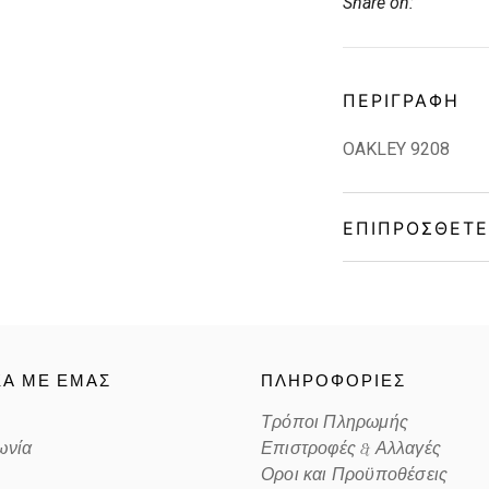
Share on:
ΠΕΡΙΓΡΑΦΉ
OAKLEY 9208
ΕΠΙΠΡΌΣΘΕΤΕ
Gender
Material
ΚΑ ΜΕ ΕΜΑΣ
ΠΛΗΡΟΦΟΡΙΕΣ
Color
Τρόποι Πληρωμής
ωνία
Επιστροφές & Αλλαγές
Lens Color
Οροι και Προϋποθέσεις