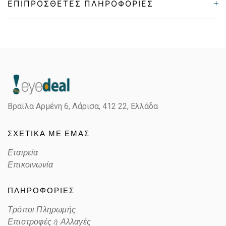
ΕΠΙΠΡΌΣΘΕΤΕΣ ΠΛΗΡΟΦΟΡΊΕΣ
Gender
Unisex
Material
Κοκκάλινο
Color
TRANSPARENT GRAY
Βραϊλα Αρμένη 6, Λάρισα,
412 22, Ελλάδα
POLARIZED PRIZM MIRROR
Lens Color
JADE
ΣΧΕΤΙΚΑ ΜΕ ΕΜΑΣ
Color code
910010
Εταιρεία
Επικοινωνία
ΠΛΗΡΟΦΟΡΙΕΣ
Τρόποι Πληρωμής
Επιστροφές & Αλλαγές