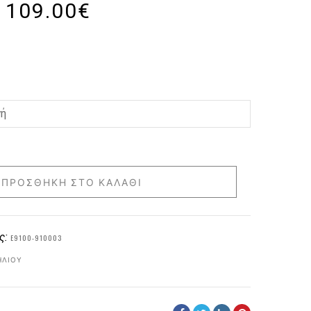
109.00
€
ΠΡΟΣΘΉΚΗ ΣΤΟ ΚΑΛΆΘΙ
ς:
E9100-910003
ΗΛΊΟΥ