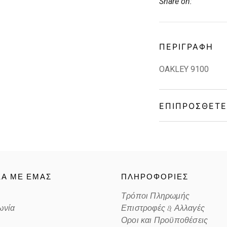
Share on:
ΠΕΡΙΓΡΑΦΉ
OAKLEY 9100
ΕΠΙΠΡΌΣΘΕΤΕ
Gender
Material
ΚΑ ΜΕ ΕΜΑΣ
ΠΛΗΡΟΦΟΡΙΕΣ
Color
Τρόποι Πληρωμής
ωνία
Επιστροφές & Αλλαγές
Lens Color
Οροι και Προϋποθέσεις