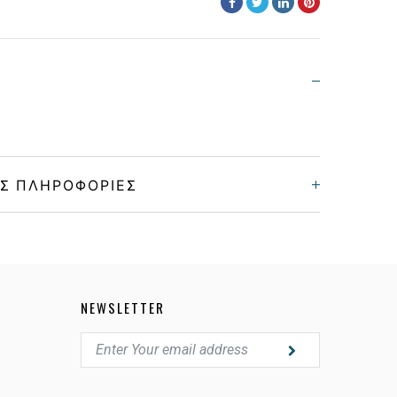
Σ ΠΛΗΡΟΦΟΡΊΕΣ
Unisex
Κοκκάλινο
NEWSLETTER
MATTE TRANSPARENT BEIGE
MIRROR PRIZM, JADE