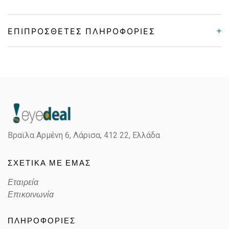
ΕΠΙΠΡΌΣΘΕΤΕΣ ΠΛΗΡΟΦΟΡΊΕΣ
Gender
Unisex
Material
Κοκκάλινο
Color
MATTE GREEN
Βραϊλα Αρμένη 6, Λάρισα,
412 22, Ελλάδα
Lens Color
MIRROR PRIZM SNOW BLACK
ΣΧΕΤΙΚΑ ΜΕ ΕΜΑΣ
Color code
710569
Εταιρεία
Επικοινωνία
ΠΛΗΡΟΦΟΡΙΕΣ