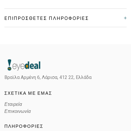
ΕΠΙΠΡΌΣΘΕΤΕΣ ΠΛΗΡΟΦΟΡΊΕΣ
Gender
Unisex
Material
Κοκκάλινο
Color
MATTE BLACK
Βραϊλα Αρμένη 6, Λάρισα,
412 22, Ελλάδα
Lens Color
MIRROR PRIZM SNOW ARGON
ΣΧΕΤΙΚΑ ΜΕ ΕΜΑΣ
Color code
710368
Εταιρεία
Επικοινωνία
ΠΛΗΡΟΦΟΡΙΕΣ