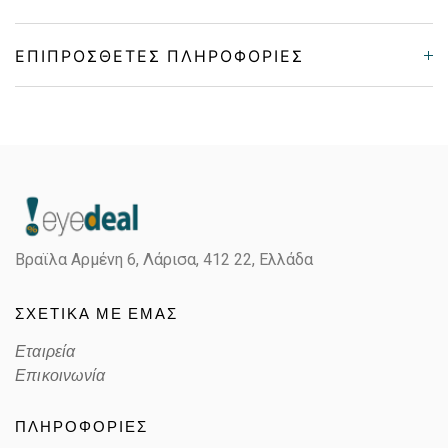
ΕΠΙΠΡΌΣΘΕΤΕΣ ΠΛΗΡΟΦΟΡΊΕΣ
Gender
Unisex
Material
Κοκκάλινο
Color
MATTE YELLOW
Βραϊλα Αρμένη 6, Λάρισα,
412 22, Ελλάδα
Lens Color
BROWN
ΣΧΕΤΙΚΑ ΜΕ ΕΜΑΣ
Color code
707029
Εταιρεία
Επικοινωνία
ΠΛΗΡΟΦΟΡΙΕΣ