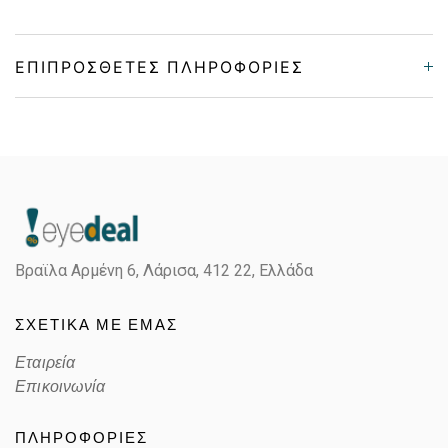
ΕΠΙΠΡΌΣΘΕΤΕΣ ΠΛΗΡΟΦΟΡΊΕΣ
Gender
Unisex
Material
Κοκκάλινο
Color
WHITE
Βραϊλα Αρμένη 6, Λάρισα,
412 22, Ελλάδα
Lens Color
MIRROR PRIZM SNOW ARGON
ΣΧΕΤΙΚΑ ΜΕ ΕΜΑΣ
Color code
7064E7
Εταιρεία
Επικοινωνία
ΠΛΗΡΟΦΟΡΙΕΣ