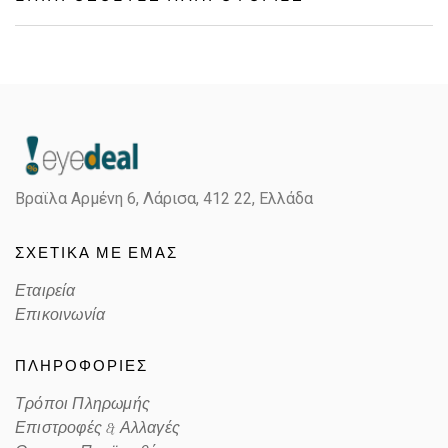
Gender
Γυναικεία
Material
Κοκκάλινο
Color
BLUE
Βραϊλα Αρμένη 6, Λάρισα,
412 22, Ελλάδα
Lens Color
BLUE
ΣΧΕΤΙΚΑ ΜΕ ΕΜΑΣ
Color code
PJPKU
Εταιρεία
Επικοινωνία
ΠΛΗΡΟΦΟΡΙΕΣ
Τρόποι Πληρωμής
Επιστροφές & Αλλαγές