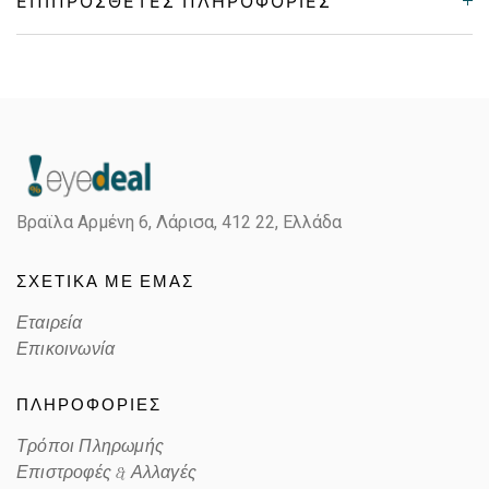
Gender
Γυναικεία
Material
Κοκκάλινο
Color
TORTOISE BROWN
Βραϊλα Αρμένη 6, Λάρισα,
412 22, Ελλάδα
Lens Color
GRADIENT BROWN
ΣΧΕΤΙΚΑ ΜΕ ΕΜΑΣ
Color code
BU9JS
Εταιρεία
Επικοινωνία
ΠΛΗΡΟΦΟΡΙΕΣ
Τρόποι Πληρωμής
Επιστροφές & Αλλαγές