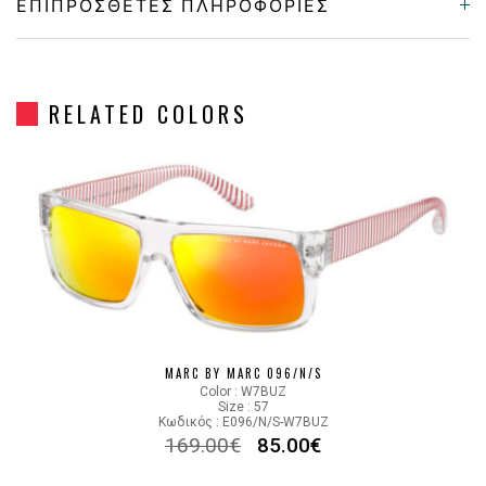
ΕΠΙΠΡΌΣΘΕΤΕΣ ΠΛΗΡΟΦΟΡΊΕΣ
Gender
Unisex
RELATED COLORS
Material
Κοκκάλινο
Color
VIOLET
Lens Color
GRADIENT GRAY
Color code
DRLIE
MARC BY MARC 096/N/S
Color : W7BUZ
Size : 57
Κωδικός : E096/N/S-W7BUZ
169.00
€
85.00
€