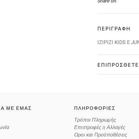
Share on:
ΠΕΡΙΓΡΑΦΉ
IZIPIZI KIDS E JU
ΕΠΙΠΡΌΣΘΕΤΕ
Gender
Material
ΚΑ ΜΕ ΕΜΑΣ
ΠΛΗΡΟΦΟΡΙΕΣ
Color
Τρόποι Πληρωμής
ωνία
Επιστροφές & Αλλαγές
Lens Color
Οροι και Προϋποθέσεις