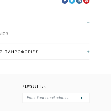
UNIOR
Σ ΠΛΗΡΟΦΟΡΊΕΣ
Παιδικά
Κοκκάλινο
NEWSLETTER
MATTE HAVANA GREEN
LIGHT MIRROR BLUE,GRAY