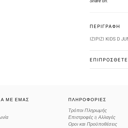
Share on:
ΠΕΡΙΓΡΑΦΉ
IZIPIZI KIDS D J
ΕΠΙΠΡΌΣΘΕΤΕ
Gender
Material
ΚΑ ΜΕ ΕΜΑΣ
ΠΛΗΡΟΦΟΡΙΕΣ
Color
Τρόποι Πληρωμής
ωνία
Επιστροφές & Αλλαγές
Lens Color
Οροι και Προϋποθέσεις