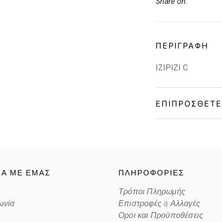
Share on:
ΠΕΡΙΓΡΑΦΉ
IZIPIZI C
ΕΠΙΠΡΌΣΘΕΤΕ
Gender
Material
ΚΑ ΜΕ ΕΜΑΣ
ΠΛΗΡΟΦΟΡΙΕΣ
Color
Τρόποι Πληρωμής
ωνία
Επιστροφές & Αλλαγές
Lens Color
Οροι και Προϋποθέσεις