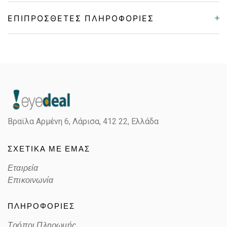
ΕΠΙΠΡΌΣΘΕΤΕΣ ΠΛΗΡΟΦΟΡΊΕΣ
Gender
Unisex
Material
Μεταλλικό
Color
GOLD
Βραϊλα Αρμένη 6, Λάρισα,
412 22, Ελλάδα
Lens Color
POLARIZED GREEN
ΣΧΕΤΙΚΑ ΜΕ ΕΜΑΣ
Color code
E
Εταιρεία
Επικοινωνία
ΠΛΗΡΟΦΟΡΙΕΣ
Τρόποι Πληρωμής