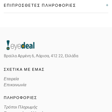
ΕΠΙΠΡΌΣΘΕΤΕΣ ΠΛΗΡΟΦΟΡΊΕΣ
Gender
Παιδικά
Material
Κοκκάλινο
Color
MATTE VIOLET-PINK
Βραϊλα Αρμένη 6, Λάρισα,
412 22, Ελλάδα
Lens Color
POLARIZED GRAY
ΣΧΕΤΙΚΑ ΜΕ ΕΜΑΣ
Color code
H
Εταιρεία
Επικοινωνία
ΠΛΗΡΟΦΟΡΙΕΣ
Τρόποι Πληρωμής