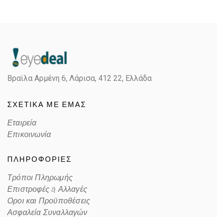
Gender
Παιδικά
Material
Κοκκάλινο
Color
MATTE VIOLET
Βραϊλα Αρμένη 6, Λάρισα,
412 22, Ελλάδα
Lens Color
POLARIZED GRAY
ΣΧΕΤΙΚΑ ΜΕ ΕΜΑΣ
Color code
A
Εταιρεία
Επικοινωνία
ΠΛΗΡΟΦΟΡΙΕΣ
Τρόποι Πληρωμής
Επιστροφές & Αλλαγές
Οροι και Προϋποθέσεις
Ασφαλεία Συναλλαγών