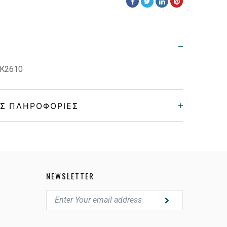
 K2610
Σ ΠΛΗΡΟΦΟΡΊΕΣ
Παιδικά
Κοκκάλινο
NEWSLETTER
MATTE BLUE
POLARIZED MIRROR GREEN,GRAY