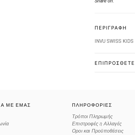
Share on:
ΠΕΡΙΓΡΑΦΉ
INVU SWISS KIDS
ΕΠΙΠΡΌΣΘΕΤΕ
Gender
Material
ΚΑ ΜΕ ΕΜΑΣ
ΠΛΗΡΟΦΟΡΙΕΣ
Color
Τρόποι Πληρωμής
ωνία
Επιστροφές & Αλλαγές
Lens Color
Οροι και Προϋποθέσεις