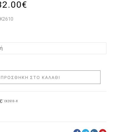
32.00
€
 K2610
ΠΡΟΣΘΉΚΗ ΣΤΟ ΚΑΛΆΘΙ
ς:
EK2610-H