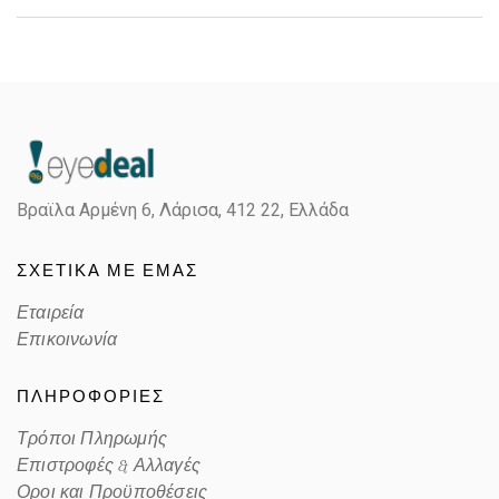
Gender
Παιδικά
Material
Κοκκάλινο
Color
VIOLET
Βραϊλα Αρμένη 6, Λάρισα,
412 22, Ελλάδα
Lens Color
POLARIZED GRAY
ΣΧΕΤΙΚΑ ΜΕ ΕΜΑΣ
Color code
B
Εταιρεία
Επικοινωνία
ΠΛΗΡΟΦΟΡΙΕΣ
Τρόποι Πληρωμής
Επιστροφές & Αλλαγές
Οροι και Προϋποθέσεις