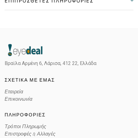
ΕΠΙΠΡΌΣΘΕΤΕΣ ΠΛΗΡΟΦΟΡΊΕΣ
Gender
Παιδικά
Material
Κοκκάλινο
Color
RED
Βραϊλα Αρμένη 6, Λάρισα,
412 22, Ελλάδα
Lens Color
POLARIZED GRAY
ΣΧΕΤΙΚΑ ΜΕ ΕΜΑΣ
Color code
C
Εταιρεία
Επικοινωνία
ΠΛΗΡΟΦΟΡΙΕΣ
Τρόποι Πληρωμής
Επιστροφές & Αλλαγές