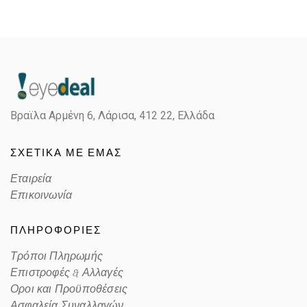
Gender
Παιδικά
Material
Κοκκάλινο
Color
BLUE
Βραϊλα Αρμένη 6, Λάρισα,
412 22, Ελλάδα
Lens Color
POLARIZED GRAY
ΣΧΕΤΙΚΑ ΜΕ ΕΜΑΣ
Color code
H
Εταιρεία
Επικοινωνία
ΠΛΗΡΟΦΟΡΙΕΣ
Τρόποι Πληρωμής
Επιστροφές & Αλλαγές
Οροι και Προϋποθέσεις
Ασφαλεία Συναλλαγών