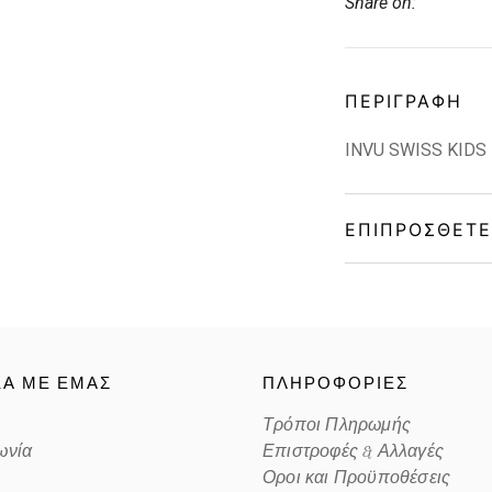
Share on:
ΠΕΡΙΓΡΑΦΉ
INVU SWISS KIDS
ΕΠΙΠΡΌΣΘΕΤΕ
Gender
Material
ΚΑ ΜΕ ΕΜΑΣ
ΠΛΗΡΟΦΟΡΙΕΣ
Color
Τρόποι Πληρωμής
ωνία
Επιστροφές & Αλλαγές
Lens Color
Οροι και Προϋποθέσεις