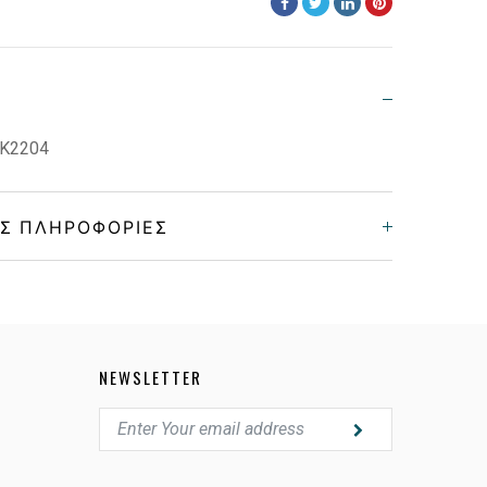
 K2204
Σ ΠΛΗΡΟΦΟΡΊΕΣ
Παιδικά
Κοκκάλινο
NEWSLETTER
TRANSPARENT BLUE
POLARIZED GRAY