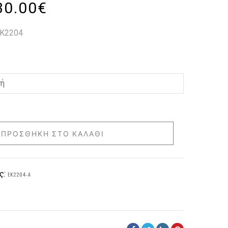
30.00
€
 K2204
ΠΡΟΣΘΉΚΗ ΣΤΟ ΚΑΛΆΘΙ
ς:
EK2204-A