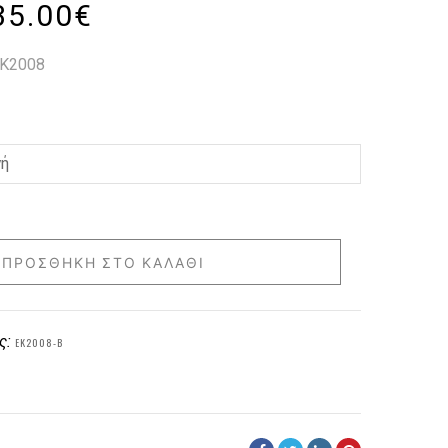
35.00
€
 K2008
ΠΡΟΣΘΉΚΗ ΣΤΟ ΚΑΛΆΘΙ
ς:
EK2008-B