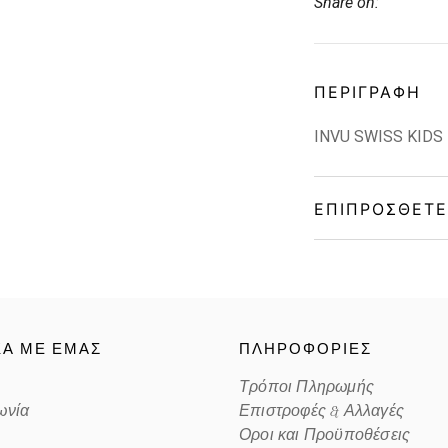
Share on:
ΠΕΡΙΓΡΑΦΉ
INVU SWISS KIDS
ΕΠΙΠΡΌΣΘΕΤΕ
Gender
Material
ΚΑ ΜΕ ΕΜΑΣ
ΠΛΗΡΟΦΟΡΙΕΣ
Color
Τρόποι Πληρωμής
ωνία
Επιστροφές & Αλλαγές
Lens Color
Οροι και Προϋποθέσεις