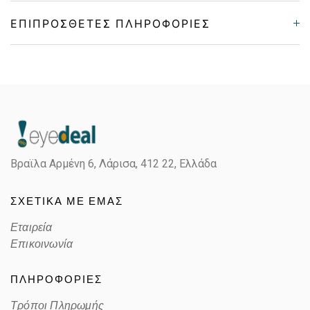
ΕΠΙΠΡΌΣΘΕΤΕΣ ΠΛΗΡΟΦΟΡΊΕΣ
Gender
Παιδικά
Material
Κοκκάλινο
Color
MATTE BLACK, YELLOW
Βραϊλα Αρμένη 6, Λάρισα,
412 22, Ελλάδα
Lens Color
POLARIZED GRAY
ΣΧΕΤΙΚΑ ΜΕ ΕΜΑΣ
Color code
B
Εταιρεία
Επικοινωνία
ΠΛΗΡΟΦΟΡΙΕΣ
Τρόποι Πληρωμής