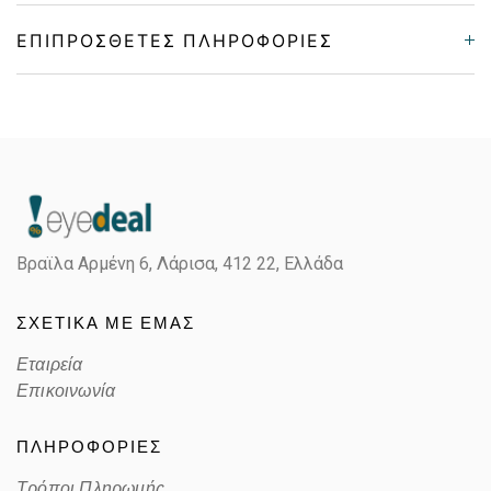
ΕΠΙΠΡΌΣΘΕΤΕΣ ΠΛΗΡΟΦΟΡΊΕΣ
Gender
Γυναικεία
Material
Κοκκάλινο
Color
BLACK
Βραϊλα Αρμένη 6, Λάρισα,
412 22, Ελλάδα
Lens Color
POLARIZED GRADIENT GRAY
ΣΧΕΤΙΚΑ ΜΕ ΕΜΑΣ
Color code
A
Εταιρεία
Επικοινωνία
ΠΛΗΡΟΦΟΡΙΕΣ
Τρόποι Πληρωμής