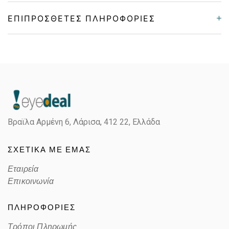
ΕΠΙΠΡΌΣΘΕΤΕΣ ΠΛΗΡΟΦΟΡΊΕΣ
Gender
Unisex
Material
Κόκκαλο/Μέταλο
Color
MATTE BLACK
Βραϊλα Αρμένη 6, Λάρισα,
412 22, Ελλάδα
Lens Color
POLARIZED GRAY
ΣΧΕΤΙΚΑ ΜΕ ΕΜΑΣ
Color code
C
Εταιρεία
Επικοινωνία
ΠΛΗΡΟΦΟΡΙΕΣ
Τρόποι Πληρωμής