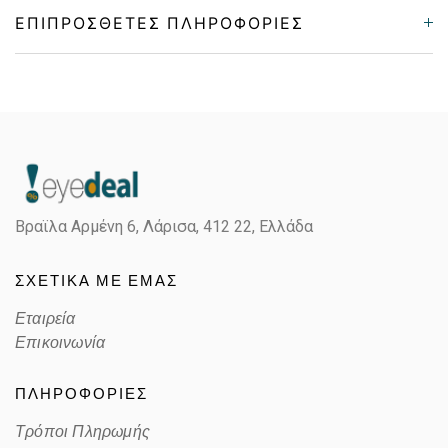
ΕΠΙΠΡΌΣΘΕΤΕΣ ΠΛΗΡΟΦΟΡΊΕΣ
Gender
Unisex
Material
Κόκκαλο/Μέταλο
Color
MATTE GUN METAL
Βραϊλα Αρμένη 6, Λάρισα,
412 22, Ελλάδα
Lens Color
POLARIZED GRAY
ΣΧΕΤΙΚΑ ΜΕ ΕΜΑΣ
Color code
B
Εταιρεία
Επικοινωνία
ΠΛΗΡΟΦΟΡΙΕΣ
Τρόποι Πληρωμής