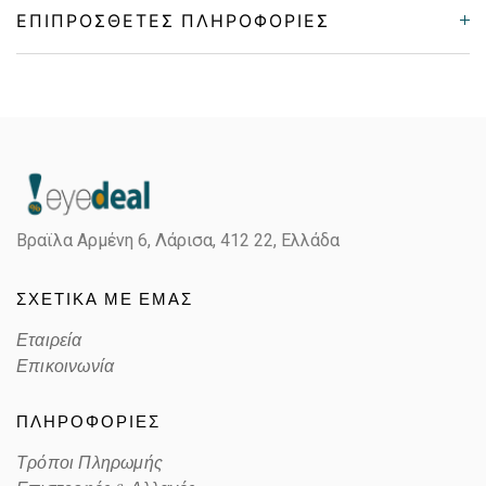
ΕΠΙΠΡΌΣΘΕΤΕΣ ΠΛΗΡΟΦΟΡΊΕΣ
Gender
Γυναικεία
Material
Μεταλλικό
Color
GOLD
Βραϊλα Αρμένη 6, Λάρισα,
412 22, Ελλάδα
Lens Color
POLARIZED GRADIENT GRAY
ΣΧΕΤΙΚΑ ΜΕ ΕΜΑΣ
Color code
A
Εταιρεία
Επικοινωνία
ΠΛΗΡΟΦΟΡΙΕΣ
Τρόποι Πληρωμής