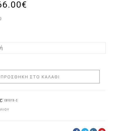
66.00
€
9
ΠΡΟΣΘΉΚΗ ΣΤΟ ΚΑΛΆΘΙ
ς:
EB1019-C
ΗΛΊΟΥ