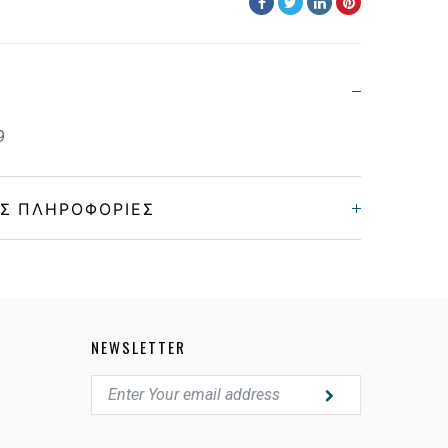
9
Σ ΠΛΗΡΟΦΟΡΊΕΣ
Γυναικεία
Μεταλλικό
NEWSLETTER
GOLD GREEN
POLARIZED GRADIENT GRAY