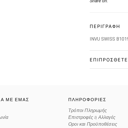
Share on:
ΠΕΡΙΓΡΑΦΉ
INVU SWISS B101
ΕΠΙΠΡΌΣΘΕΤΕ
Gender
Material
ΚΑ ΜΕ ΕΜΑΣ
ΠΛΗΡΟΦΟΡΙΕΣ
Color
Τρόποι Πληρωμής
ωνία
Επιστροφές & Αλλαγές
Lens Color
Οροι και Προϋποθέσεις