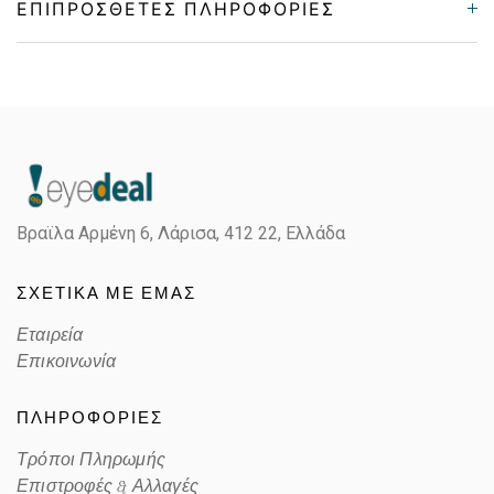
ΕΠΙΠΡΌΣΘΕΤΕΣ ΠΛΗΡΟΦΟΡΊΕΣ
Gender
Unisex
Material
Κοκκάλινο
Color
HAVANA BROWN
Βραϊλα Αρμένη 6, Λάρισα,
412 22, Ελλάδα
Lens Color
GRADIENT GRAY
ΣΧΕΤΙΚΑ ΜΕ ΕΜΑΣ
Color code
6911/2
Εταιρεία
Επικοινωνία
ΠΛΗΡΟΦΟΡΙΕΣ
Τρόποι Πληρωμής
Επιστροφές & Αλλαγές