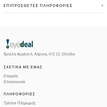
ΕΠΙΠΡΌΣΘΕΤΕΣ ΠΛΗΡΟΦΟΡΊΕΣ
Gender
Γυναικεία
Material
Κόκκαλο/Μέταλο
Color
BLACK GOLD
Βραϊλα Αρμένη 6, Λάρισα,
412 22, Ελλάδα
Lens Color
GRADIENT GRAY
ΣΧΕΤΙΚΑ ΜΕ ΕΜΑΣ
Color code
501/8G
Εταιρεία
Επικοινωνία
ΠΛΗΡΟΦΟΡΙΕΣ
Τρόποι Πληρωμής