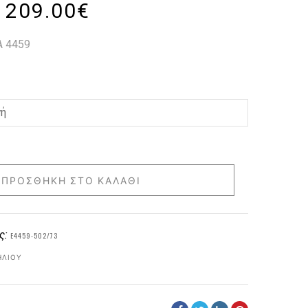
209.00
€
 4459
ΠΡΟΣΘΉΚΗ ΣΤΟ ΚΑΛΆΘΙ
ς:
E4459-502/73
ΗΛΊΟΥ