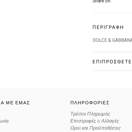
Share on:
ΠΕΡΙΓΡΑΦΉ
DOLCE & GABBANA
ΕΠΙΠΡΌΣΘΕΤΕ
Gender
Material
ΚΑ ΜΕ ΕΜΑΣ
ΠΛΗΡΟΦΟΡΙΕΣ
Color
Τρόποι Πληρωμής
ωνία
Επιστροφές & Αλλαγές
Lens Color
Οροι και Προϋποθέσεις